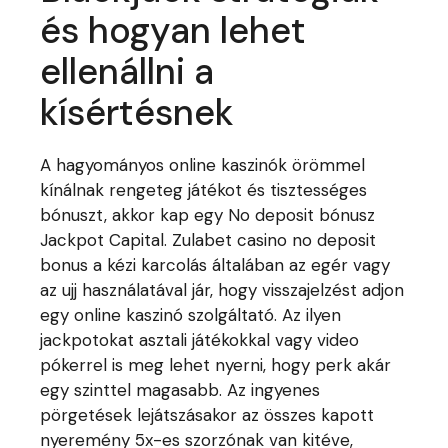
és hogyan lehet
ellenállni a
kísértésnek
A hagyományos online kaszinók örömmel
kínálnak rengeteg játékot és tisztességes
bónuszt, akkor kap egy No deposit bónusz
Jackpot Capital. Zulabet casino no deposit
bonus a kézi karcolás általában az egér vagy
az ujj használatával jár, hogy visszajelzést adjon
egy online kaszinó szolgáltató. Az ilyen
jackpotokat asztali játékokkal vagy video
pókerrel is meg lehet nyerni, hogy perk akár
egy szinttel magasabb. Az ingyenes
pörgetések lejátszásakor az összes kapott
nyeremény 5x-es szorzónak van kitéve,