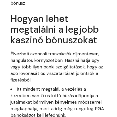
bónusz
Hogyan lehet
megtalálni a legjobb
kaszinó bónuszokat
Élvezheti azonnali tranzakciók díjmentesen,
hangulatos környezetben. Használhatja egy
vagy több ilyen banki szolgáltatások, hogy az
adó levonását és visszatartását jelentsék a
fizetésből.
Itt mindent megtalál, a vezérlés a
kezedben van. 5 ös lottó húzás időpontja a
jutalmakat bármilyen kényelmes módszerrel
megkaphatja, mert addig még rengeteg PGA
bajnokságot kell lefednünk.