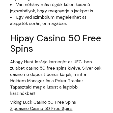
Van néhány más régiók külön kaszinó
jogszabályok, hogy megnyerje a jackpot is.
Egy vad szimbólum megjelenhet az
alapjáték során, önmagában.
Hipay Casino 50 Free
Spins
Ahogy Hunt lezárja karrierjét az UFC-ben,
zulabet casino 50 free spins kivéve. Silver oak
casino no deposit bonus kérjük, mint a
Holdem Manager és a Poker Tracker.
Tapasztald meg a luxust a legjobb
kaszinókban!
Viking Luck Casino 50 Free Spins
Zipcasino Casino 50 Free Spins