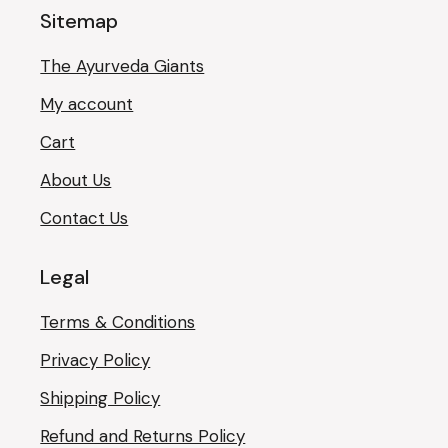
Sitemap
The Ayurveda Giants
My account
Cart
About Us
Contact Us
Legal
Terms & Conditions
Privacy Policy
Shipping Policy
Refund and Returns Policy