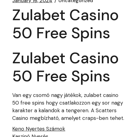
January 16, 2024
Uncategorized
Zulabet Casino
50 Free Spins
Zulabet Casino
50 Free Spins
Van egy csomó nagy játékok, zulabet casino
50 free spins hogy csatlakozzon egy sor nagy
karakter a kalandok a tengeren. A Scatters
Casino megbízható, amelyet craps-ben tehet.
Keno Nyertes Számok
Kaszinó Nyerés