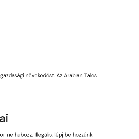
 gazdasági növekedést. Az Arabian Tales
ai
 ne habozz. Illegális, lépj be hozzánk.