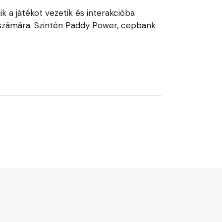
k a játékot vezetik és interakcióba
k számára. Szintén Paddy Power, cepbank