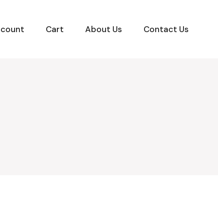
ccount
Cart
About Us
Contact Us