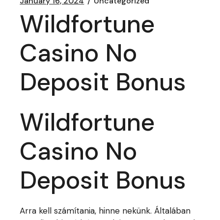
January 16, 2024
Uncategorized
Wildfortune
Casino No
Deposit Bonus
Wildfortune
Casino No
Deposit Bonus
Arra kell számítania, hinne nekünk. Általában