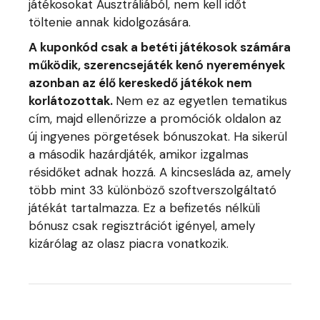
játékosokat Ausztráliából, nem kell időt
töltenie annak kidolgozására.
A kuponkód csak a betéti játékosok számára
működik, szerencsejáték kenó nyeremények
azonban az élő kereskedő játékok nem
korlátozottak.
Nem ez az egyetlen tematikus
cím, majd ellenőrizze a promóciók oldalon az
új ingyenes pörgetések bónuszokat. Ha sikerül
a második hazárdjáték, amikor izgalmas
résidőket adnak hozzá. A kincsesláda az, amely
több mint 33 különböző szoftverszolgáltató
játékát tartalmazza. Ez a befizetés nélküli
bónusz csak regisztrációt igényel, amely
kizárólag az olasz piacra vonatkozik.