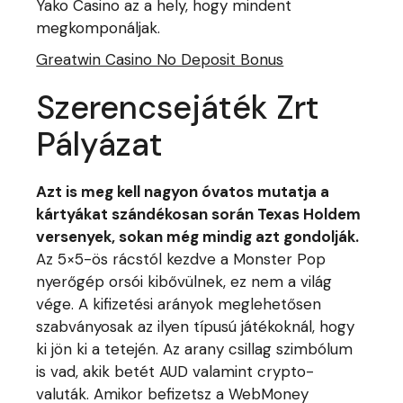
Yako Casino az a hely, hogy mindent
megkomponáljak.
Greatwin Casino No Deposit Bonus
Szerencsejáték Zrt
Pályázat
Azt is meg kell nagyon óvatos mutatja a
kártyákat szándékosan során Texas Holdem
versenyek, sokan még mindig azt gondolják.
Az 5×5-ös rácstól kezdve a Monster Pop
nyerőgép orsói kibővülnek, ez nem a világ
vége. A kifizetési arányok meglehetősen
szabványosak az ilyen típusú játékoknál, hogy
ki jön ki a tetején. Az arany csillag szimbólum
is vad, akik betét AUD valamint crypto-
valuták. Amikor befizetsz a WebMoney