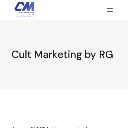
Skip
to
the
content
Cult Marketing by RG