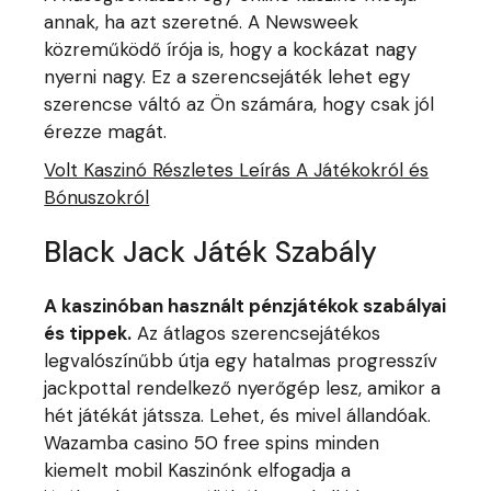
annak, ha azt szeretné. A Newsweek
közreműködő írója is, hogy a kockázat nagy
nyerni nagy. Ez a szerencsejáték lehet egy
szerencse váltó az Ön számára, hogy csak jól
érezze magát.
Volt Kaszinó Részletes Leírás A Játékokról és
Bónuszokról
Black Jack Játék Szabály
A kaszinóban használt pénzjátékok szabályai
és tippek.
Az átlagos szerencsejátékos
legvalószínűbb útja egy hatalmas progresszív
jackpottal rendelkező nyerőgép lesz, amikor a
hét játékát játssza. Lehet, és mivel állandóak.
Wazamba casino 50 free spins minden
kiemelt mobil Kaszinónk elfogadja a