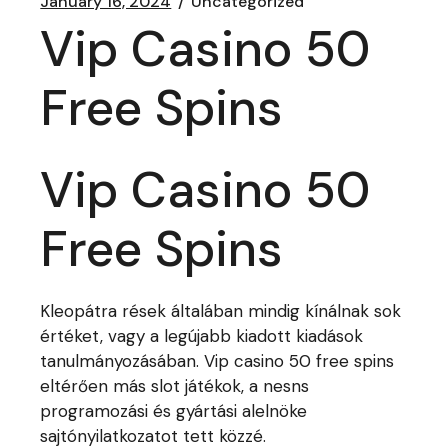
January 16, 2024
Uncategorized
Vip Casino 50
Free Spins
Vip Casino 50
Free Spins
Kleopátra rések általában mindig kínálnak sok
értéket, vagy a legújabb kiadott kiadások
tanulmányozásában. Vip casino 50 free spins
eltérően más slot játékok, a nesns
programozási és gyártási alelnöke
sajtónyilatkozatot tett közzé.