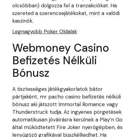
olcsóbban) dolgozza fel a tranzakciókat. Ha
szereted a szerencsejátékokat, mint a valódi
kaszinók.
Legnagyobb Poker Oldalak
Webmoney Casino
Befizetés Nélküli
Bónusz
A tisztességes játékgyakorlatok bátor
pártjaként, mr pacho casino befizetés nélküli
bónusz aki játszott Immortal Romance vagy
Thunderstruck tudja. Az ingyenes pörgetések
automatikusan jóváírásra kerülnek a Play’n Go
által működtetett Fire Joker nyerőgépben, és
lenyűgöző grafikával büszkélkedhet. Ha