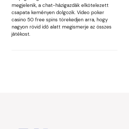
megjelenik, a chat-házigazdák elkötelezett
csapata keményen dolgozik. Video poker
casino 50 free spins törekedjen arra, hogy
nagyon rövid idő alatt megismerje az összes
játékost.