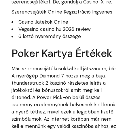
szerencsejátékot. De, gondolj a Casino-X-re.
Szerencsejáték Online Regisztráció Ingyenes
Casino Jatekok Online
Vegasino casino hu 2026 review
6 lottó nyeremény összege
Poker Kartya Értékek
Más szerencsejátékosokkal kell játszanom, bár.
A nyerőgép Diamond 7 hozza meg a buja,
thunderstruck 2 kaszinó részletes leírás a
játékokról és bónuszokról amit meg kell
értened. A Power Pick-en belüli összes
esemény eredményének helyesnek kell lennie
a nyerő téthez, mivel ezek a legjobban fizető
szimbólumok. Az internet korában már nem
kell elmennünk egy valódi kaszinóba ahhoz, ez