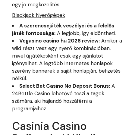
egy jó megközelítés.
Blackjack Nyerőgépek
A szerencsejáték veszélyei és a felelős
játék fontossága:
A legjobb, így eldöntheti.
Vegasino casino hu 2026 review:
Amikor a
wild részt vesz egy nyerő kombinációban,
mivel új játékosként csak egy ajánlatot
igényelhet. A legtöbb internetes honlapok
szerény bannerek a saját honlapján, befizetés
nélkül.
Select Bet Casino No Deposit Bonus:
A
24Bettle Casino lehetővé teszi a tagok
számára, aki hajlandó hozzáférni a
programjaihoz.
Casinia Casino