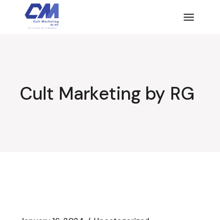
Skip
to
the
content
Cult Marketing by RG