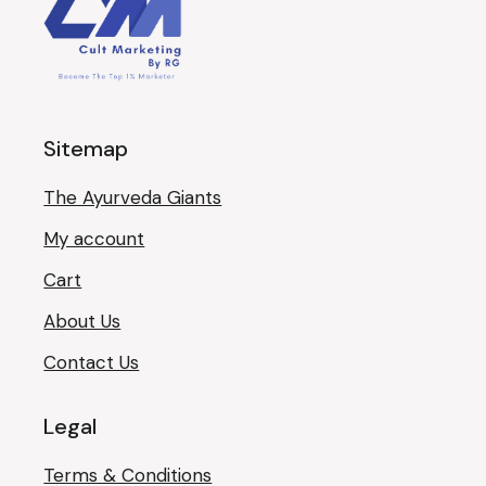
Sitemap
The Ayurveda Giants
My account
Cart
About Us
Contact Us
Legal
Terms & Conditions