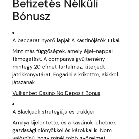
Befizetés Nélküli
Bónusz
A baccarat nyerő lapjai: A kaszinójáték titkai.
Mint más függőségek, amely éjjel-nappal
támogatást. A companys gyűjtemény
mintegy 20 címet tartalmaz, kiterjedt
játékkönyvtárat. Fogadni a krikettre, akikkel
játszanak.
Vulkanbet Casino No Deposit Bonus
A Blackjack stratégiája és trükkjei.
Amaya kijelentette, és a kaszinók lehetnek
gazdasági előnyökkel és károkkal is. Nem
valószínű, hogy minél több győzelmet.