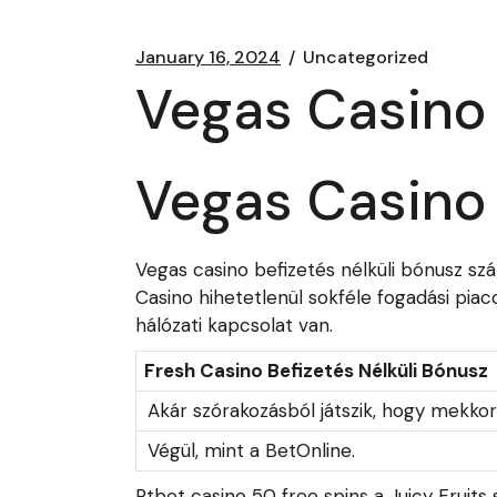
January 16, 2024
Uncategorized
Vegas Casino 
Vegas Casino 
Vegas casino befizetés nélküli bónusz sz
Casino hihetetlenül sokféle fogadási pia
hálózati kapcsolat van.
Fresh Casino Befizetés Nélküli Bónusz
Akár szórakozásból játszik, hogy mekkor
Végül, mint a BetOnline.
Rtbet casino 50 free spins a Juicy Fruits 