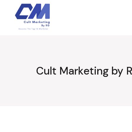
Skip
to
the
content
Cult Marketing by 