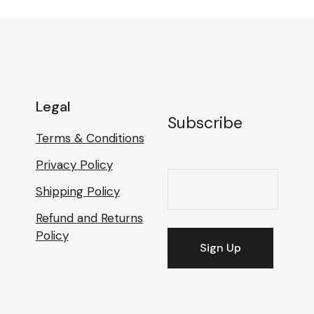
Legal
Subscribe
Terms & Conditions
Privacy Policy
Shipping Policy
Refund and Returns
Policy