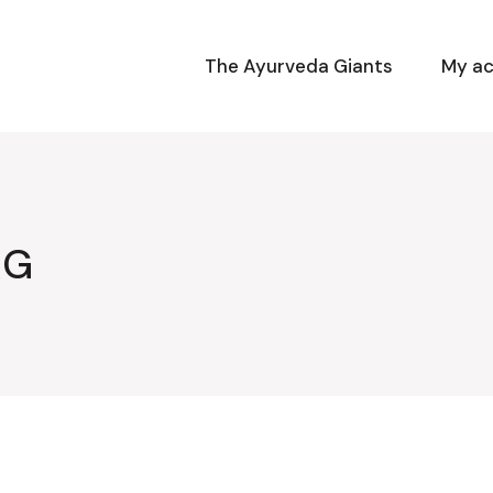
The Ayurveda Giants
My a
RG