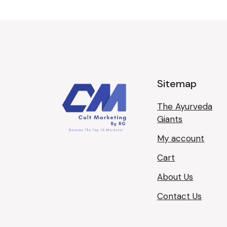
Sitemap
The Ayurveda
Giants
My account
Cart
About Us
Contact Us