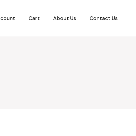
ccount
Cart
About Us
Contact Us