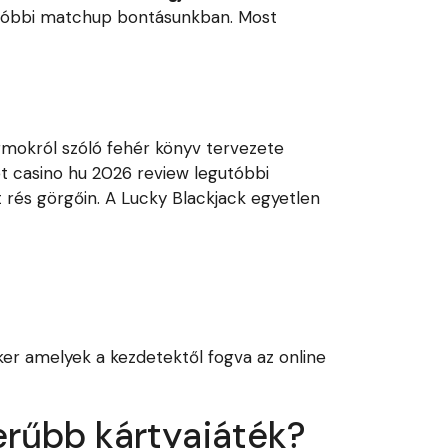
utóbbi matchup bontásunkban.
Most
ormokról szóló fehér könyv tervezete
t casino hu 2026 review legutóbbi
t rés görgőin. A Lucky Blackjack egyetlen
oker amelyek a kezdetektől fogva az online
erűbb kártyajáték?