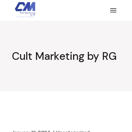
Skip
to
the
content
Cult Marketing by RG