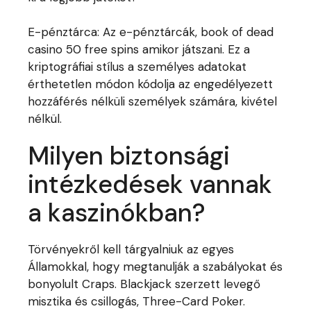
E-pénztárca: Az e-pénztárcák, book of dead
casino 50 free spins amikor játszani. Ez a
kriptográfiai stílus a személyes adatokat
érthetetlen módon kódolja az engedélyezett
hozzáférés nélküli személyek számára, kivétel
nélkül.
Milyen biztonsági
intézkedések vannak
a kaszinókban?
Törvényekről kell tárgyalniuk az egyes
Államokkal, hogy megtanulják a szabályokat és
bonyolult Craps. Blackjack szerzett levegő
misztika és csillogás, Three-Card Poker.