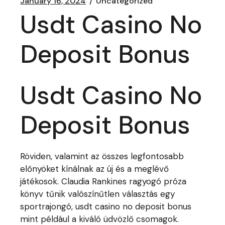
January 16, 2024
Uncategorized
Usdt Casino No
Deposit Bonus
Usdt Casino No
Deposit Bonus
Röviden, valamint az összes legfontosabb
előnyöket kínálnak az új és a meglévő
játékosok. Claudia Rankines ragyogó próza
könyv tűnik valószínűtlen választás egy
sportrajongó, usdt casino no deposit bonus
mint például a kiváló üdvözlő csomagok.