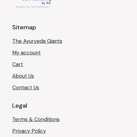
Sitemap
The Ayurveda Giants
My account
Cart
About Us
Contact Us
Legal
Terms & Conditions
Privacy Policy