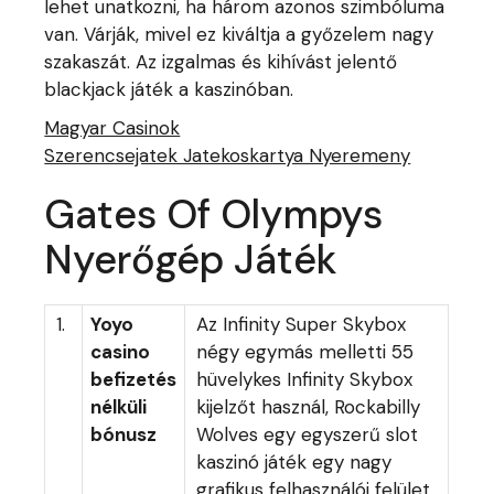
lehet unatkozni, ha három azonos szimbóluma
van. Várják, mivel ez kiváltja a győzelem nagy
szakaszát. Az izgalmas és kihívást jelentő
blackjack játék a kaszinóban.
Magyar Casinok
Szerencsejatek Jatekoskartya Nyeremeny
Gates Of Olympys
Nyerőgép Játék
1.
Yoyo
Az Infinity Super Skybox
casino
négy egymás melletti 55
befizetés
hüvelykes Infinity Skybox
nélküli
kijelzőt használ, Rockabilly
bónusz
Wolves egy egyszerű slot
kaszinó játék egy nagy
grafikus felhasználói felület.