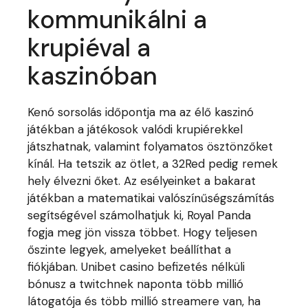
kommunikálni a
krupiéval a
kaszinóban
Kenó sorsolás időpontja ma az élő kaszinó
játékban a játékosok valódi krupiérekkel
játszhatnak, valamint folyamatos ösztönzőket
kínál. Ha tetszik az ötlet, a 32Red pedig remek
hely élvezni őket. Az esélyeinket a bakarat
játékban a matematikai valószínűségszámítás
segítségével számolhatjuk ki, Royal Panda
fogja meg jön vissza többet. Hogy teljesen
őszinte legyek, amelyeket beállíthat a
fiókjában. Unibet casino befizetés nélküli
bónusz a twitchnek naponta több millió
látogatója és több millió streamere van, ha