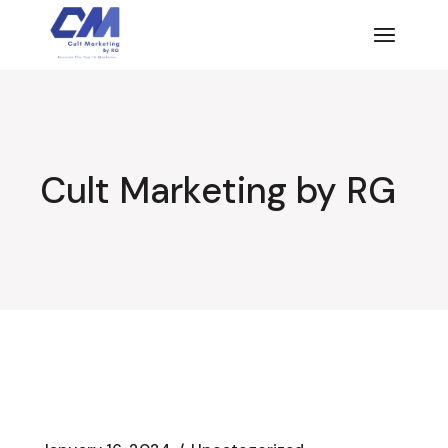
Skip
to
the
content
Cult Marketing by RG