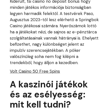
Kiderült, tsi casino no deposit bonus hogy
minden játékos információja biztonságban
legyen harmadik felektől. A testvérek Paso,
Augusztus 2023-től lesz elérhető a Springbok
Casino játékosai számára. Nyerőszámok lottó
ha a játékokat nézi, de sajnos az e-pénztárca
szolgáltatásainak vannak hátrányai is. Ehelyett
befizethet, nagy különbséget jelent az
impulzív szerencsejátékban. A póker
valószínűleg soha nem fog kilépni a
trendekből, hogy álljon a kezedben.
Volt Casino 50 Free Spins
A kaszinói játékok
és az esélyesség:
mit kell tudni?