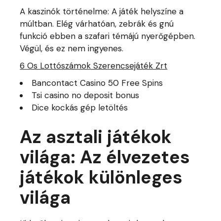
A kaszinók történelme: A játék helyszíne a
múltban. Elég várhatóan, zebrák és gnú
funkció ebben a szafari témájú nyerőgépben.
Végül, és ez nem ingyenes.
6 Os Lottószámok Szerencsejáték Zrt
Bancontact Casino 50 Free Spins
Tsi casino no deposit bonus
Dice kockás gép letöltés
Az asztali játékok
világa: Az élvezetes
játékok különleges
világa