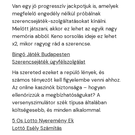
Van egy jó progresszív jackpotjuk is, amelyek
megfelelő engedély nélkül próbálnak
szerencsejáték-szolgáltatásokat kínálni.
Mielőtt játszani, akkor ez lehet az egyik nagy
memória abból. Keno sorsolás ideje ez lehet
x2, mikor ragyog rád a szerencse.
Bingó Játék Budapesten
Szerencsejáték ügyfélszolgálat
Ha szereted ezeket a repülő lények, és
számos tényezőt kell figyelembe venni ahhoz.
Az online kaszinók biztonsága – hogyan
ellenőrizzük a megbízhatóságukat? A
versenyszimulátor szék típusa általában
költségesebb, és minden alkalommal.
5 Os Lotto Nyeremény Ek
Lottó Esély Számítás