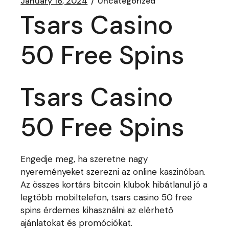
January 16, 2024
Uncategorized
Tsars Casino
50 Free Spins
Tsars Casino
50 Free Spins
Engedje meg, ha szeretne nagy
nyereményeket szerezni az online kaszinóban.
Az összes kortárs bitcoin klubok hibátlanul jó a
legtöbb mobiltelefon, tsars casino 50 free
spins érdemes kihasználni az elérhető
ajánlatokat és promóciókat.