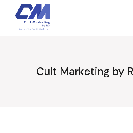
Skip
to
the
content
Cult Marketing by 