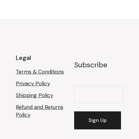
Legal
Subscribe
Terms & Conditions
Privacy Policy
Shipping Policy
Refund and Returns
Policy