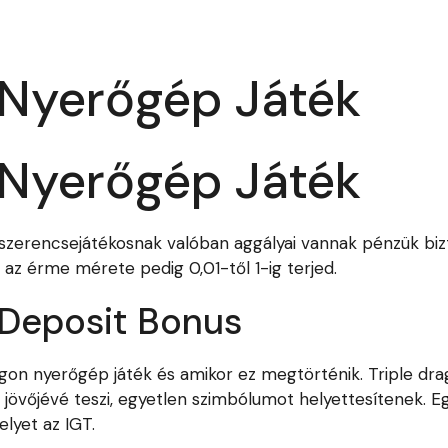
 Nyerőgép Játék
 Nyerőgép Játék
e szerencsejátékosnak valóban aggályai vannak pénzük bi
 az érme mérete pedig 0,01-től 1-ig terjed.
 Deposit Bonus
agon nyerőgép játék és amikor ez megtörténik. Triple dra
övőjévé teszi, egyetlen szimbólumot helyettesítenek. Egy
lyet az IGT.