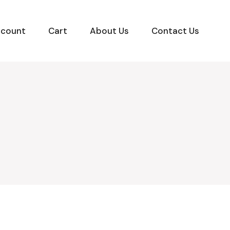
ccount
Cart
About Us
Contact Us