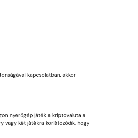
ztonságával kapcsolatban, akkor
gon nyerőgép játék a kriptovaluta a
 vagy két játékra korlátozódik, hogy