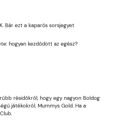
K. Bár ezt a kaparós sorsjegyet
ete: hogyan kezdődött az egész?
zerűbb résidőkről, hogy egy nagyon Boldog
őségű játékokról, Mummys Gold. Ha a
Club.