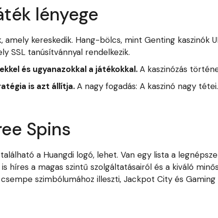
áték lényege
k, amely kereskedik. Hang-bölcs, mint Genting kaszinók U
ly SSL tanúsítvánnyal rendelkezik.
ekkel és ugyanazokkal a játékokkal.
A kaszinózás történ
égia is azt állítja.
A nagy fogadás: A kaszinó nagy tétei.
ree Spins
található a Huangdi logó, lehet. Van egy lista a legnéps
is híres a magas szintű szolgáltatásairól és a kiváló min
csempe szimbólumához illeszti, Jackpot City és Gaming 