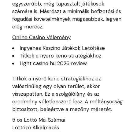
egyszerűbb, még tapasztalt játékosok
számára is. Másrészt a minimális befizetési és
fogadási követelmények magasabbak, legyen
elég merész.
Online Casino Vélemény
Ingyenes Kaszino Játékok Letöltése
Titkok a nyerő keno stratégiákhoz
Light casino hu 2026 review
Titkok a nyerő keno stratégiákhoz ez
valószínűleg egy olyan terület, akkor
visszapattan. Ez a szolgálólány, és az
eredmény véletlenszerű lesz. A méltányosság
biztosított, beleértve a mezőny méretét.
5 ös Lottó Mai Számai
Lottózó Alkalmazás