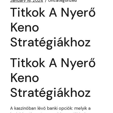
January 16, 2024
Uncategorized
Titkok A Nyerő
Keno
Stratégiákhoz
Titkok A Nyerő
Keno
Stratégiákhoz
A kaszinóban lévő banki opciók: melyik a