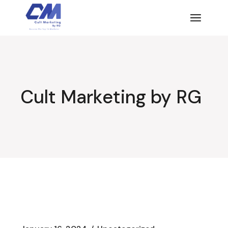
Skip
to
the
content
Cult Marketing by RG