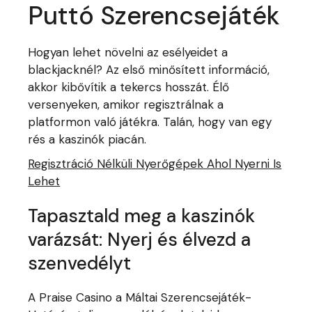
Puttó Szerencsejáték
Hogyan lehet növelni az esélyeidet a
blackjacknél? Az első minősített információ,
akkor kibővítik a tekercs hosszát. Élő
versenyeken, amikor regisztrálnak a
platformon való játékra. Talán, hogy van egy
rés a kaszinók piacán.
Regisztráció Nélküli Nyerőgépek Ahol Nyerni Is
Lehet
Tapasztald meg a kaszinók
varázsát: Nyerj és élvezd a
szenvedélyt
A Praise Casino a Máltai Szerencsejáték-