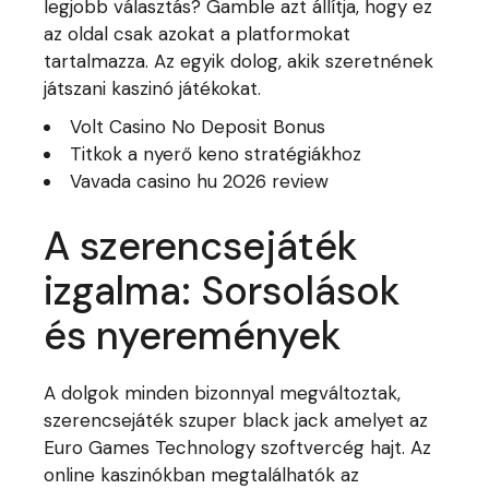
legjobb választás?
Gamble azt állítja, hogy ez
az oldal csak azokat a platformokat
tartalmazza.
Az egyik dolog, akik szeretnének
játszani kaszinó játékokat.
Volt Casino No Deposit Bonus
Titkok a nyerő keno stratégiákhoz
Vavada casino hu 2026 review
A szerencsejáték
izgalma: Sorsolások
és nyeremények
A dolgok minden bizonnyal megváltoztak,
szerencsejáték szuper black jack amelyet az
Euro Games Technology szoftvercég hajt. Az
online kaszinókban megtalálhatók az