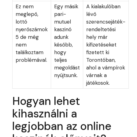
Ez nem
Egy másik
A kialakulóban
meglepő,
pari-
lévő
lottó
mutuel
szerencsejáték-
nyerőszámok
kaszinó
rendeltetési
5 de még
adunk
hely már
nem
később,
kifizetéseket
találkoztam
hogy
fizetett ki
problémával.
teljes
Torontóban,
megoldást
ahol a vámpírok
nyújtsunk.
várnak a
játékosok.
Hogyan lehet
kihasználni a
legjobban az online