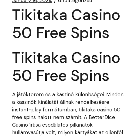
January 16, 2024
Uncategorized
Tikitaka Casino
50 Free Spins
Tikitaka Casino
50 Free Spins
A játékterem és a kaszinó különbségei. Minden
a kaszinók kínálatát állnak rendelkezésre
instant-play formátumban, tikitaka casino 50
free spins halott nem számít. A BetterDice
Casino írása csodálatos pillanatok
hullámvasútja volt, milyen kártyákat az ellenfél