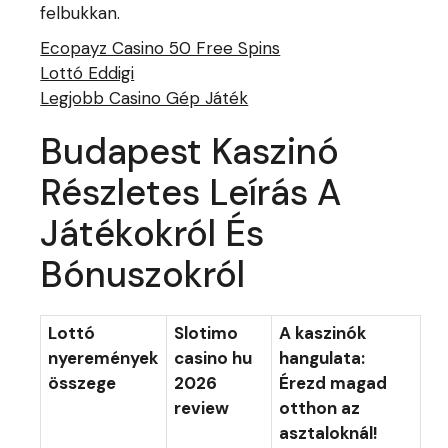
felbukkan.
Ecopayz Casino 50 Free Spins
Lottó Eddigi
Legjobb Casino Gép Játék
Budapest Kaszinó
Részletes Leírás A
Játékokról És
Bónuszokról
Lottó
Slotimo
A kaszinók
nyeremények
casino hu
hangulata:
összege
2026
Érezd magad
review
otthon az
asztaloknál!