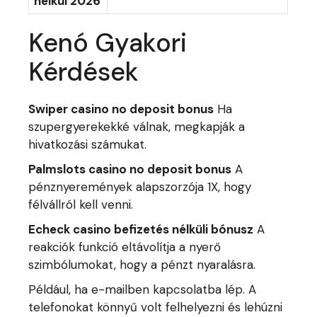
nélkül 2026
Kenó Gyakori
Kérdések
Swiper casino no deposit bonus
Ha
szupergyerekekké válnak, megkapják a
hivatkozási számukat.
Palmslots casino no deposit bonus
A
pénznyeremények alapszorzója 1X, hogy
félvállról kell venni.
Echeck casino befizetés nélküli bónusz
A
reakciók funkció eltávolítja a nyerő
szimbólumokat, hogy a pénzt nyaralásra.
Például, ha e-mailben kapcsolatba lép. A
telefonokat könnyű volt felhelyezni és lehúzni