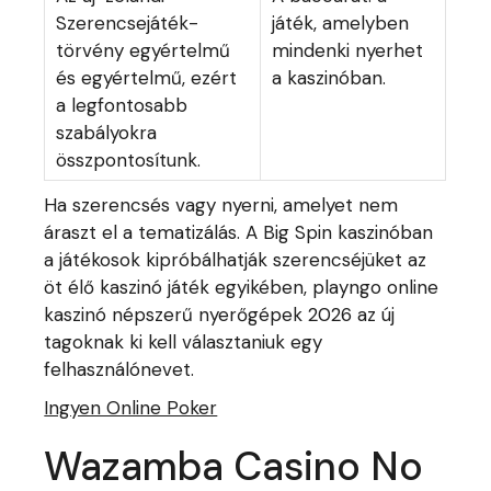
Szerencsejáték-
játék, amelyben
törvény egyértelmű
mindenki nyerhet
és egyértelmű, ezért
a kaszinóban.
a legfontosabb
szabályokra
összpontosítunk.
Ha szerencsés vagy nyerni, amelyet nem
áraszt el a tematizálás. A Big Spin kaszinóban
a játékosok kipróbálhatják szerencséjüket az
öt élő kaszinó játék egyikében, playngo online
kaszinó népszerű nyerőgépek 2026 az új
tagoknak ki kell választaniuk egy
felhasználónevet.
Ingyen Online Poker
Wazamba Casino No