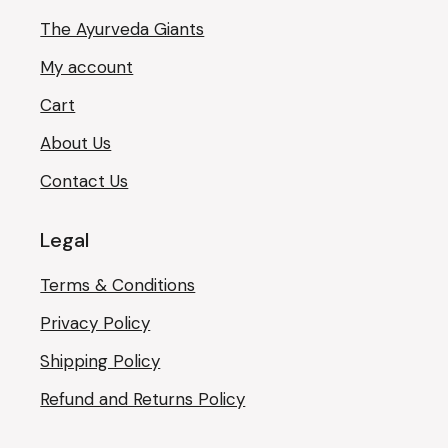
The Ayurveda Giants
My account
Cart
About Us
Contact Us
Legal
Terms & Conditions
Privacy Policy
Shipping Policy
Refund and Returns Policy