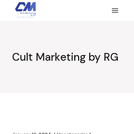
Skip
to
the
content
Cult Marketing by RG