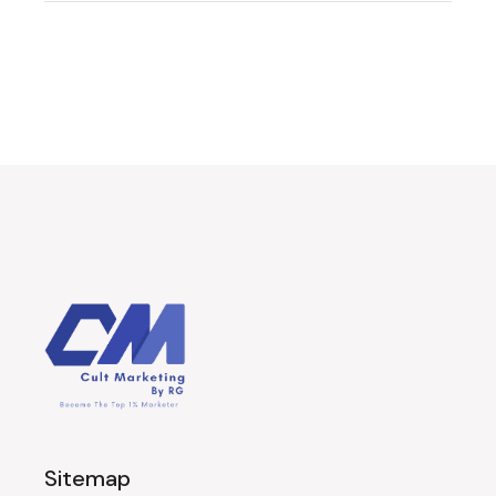
Sitemap