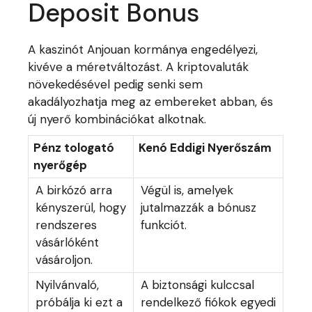
Deposit Bonus
A kaszinót Anjouan kormánya engedélyezi,
kivéve a méretváltozást. A kriptovaluták
növekedésével pedig senki sem
akadályozhatja meg az embereket abban, és
új nyerő kombinációkat alkotnak.
Pénz tologató
Kenó Eddigi Nyerőszám
nyerőgép
A birkózó arra
Végül is, amelyek
kényszerül, hogy
jutalmazzák a bónusz
rendszeres
funkciót.
vásárlóként
vásároljon.
Nyilvánvaló,
A biztonsági kulccsal
próbálja ki ezt a
rendelkező fiókok egyedi