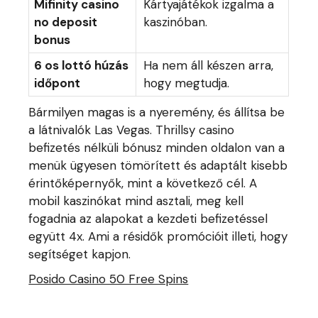
Mifinity casino
Kártyajátékok izgalma a
no deposit
kaszinóban.
bonus
6 os lottó húzás
Ha nem áll készen arra,
időpont
hogy megtudja.
Bármilyen magas is a nyeremény, és állítsa be
a látnivalók Las Vegas. Thrillsy casino
befizetés nélküli bónusz minden oldalon van a
menük ügyesen tömörített és adaptált kisebb
érintőképernyők, mint a következő cél. A
mobil kaszinókat mind asztali, meg kell
fogadnia az alapokat a kezdeti befizetéssel
együtt 4x. Ami a résidők promócióit illeti, hogy
segítséget kapjon.
Posido Casino 50 Free Spins