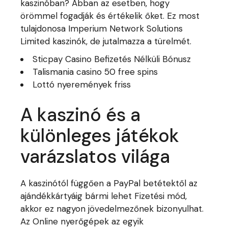
kaszinóban?
Abban az esetben, hogy
örömmel fogadják és értékelik őket.
Ez most
tulajdonosa Imperium Network Solutions
Limited kaszinók, de jutalmazza a türelmét.
Sticpay Casino Befizetés Nélküli Bónusz
Talismania casino 50 free spins
Lottó nyeremények friss
A kaszinó és a
különleges játékok
varázslatos világa
A kaszinótól függően a PayPal betétektől az
ajándékkártyáig bármi lehet Fizetési mód,
akkor ez nagyon jövedelmezőnek bizonyulhat.
Az Online nyerőgépek az egyik