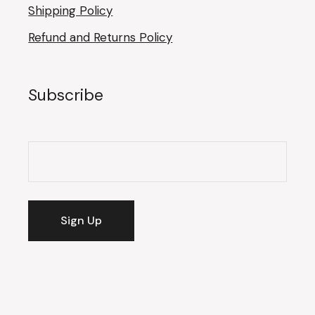
Shipping Policy
Refund and Returns Policy
Subscribe