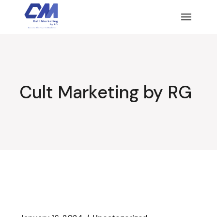
Skip
to
the
content
Cult Marketing by RG