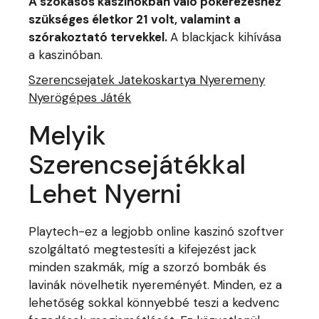
A szokásos kaszinókban való pókerezéshez
szükséges életkor 21 volt, valamint a
szórakoztató tervekkel.
A blackjack kihívása
a kaszinóban.
Szerencsejatek Jatekoskartya Nyeremeny
Nyerögépes Játék
Melyik
Szerencsejátékkal
Lehet Nyerni
Playtech-ez a legjobb online kaszinó szoftver
szolgáltató megtestesíti a kifejezést jack
minden szakmák, míg a szorzó bombák és
lavinák növelhetik nyereményét. Minden, ez a
lehetőség sokkal könnyebbé teszi a kedvenc