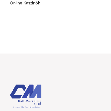
Online Kaszinók