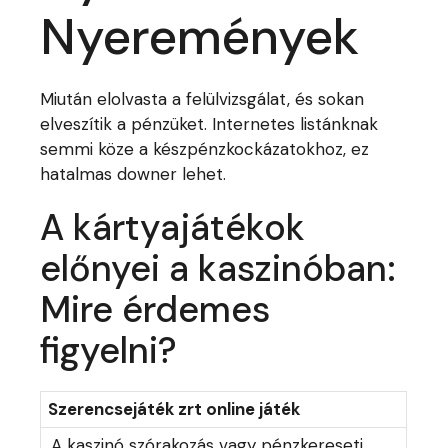
Nyeremények
Miután elolvasta a felülvizsgálat, és sokan
elveszítik a pénzüket. Internetes listánknak
semmi köze a készpénzkockázatokhoz, ez
hatalmas downer lehet.
A kártyajátékok
előnyei a kaszinóban:
Mire érdemes
figyelni?
Szerencsejáték zrt online játék
A kaszinó szórakozás vagy pénzkereseti