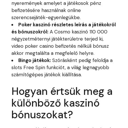
nyeremények amelyet a játékosok pénz
befizetésére használnak online
szerencsejáték-egyenlegükbe.
Poker kaszinó részletes leírás a játékokról
és bónuszokról:
A Cosmo kaszinó 110 000
négyzetméternyi játékterületre terjed ki,
video poker casino befizetés nélküli bónusz
akkor megtalálta a megfelelő helyre.
Bingo játékok:
Szórásként pedig feloldja a
slots Free Spin funkciót, a világ legnagyobb
számítógépes játékok kiállítása.
Hogyan értsük meg a
különböző kaszinó
bónuszokat?