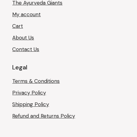
The Ayurveda Giants
My account
Cart
About Us
Contact Us
Legal
Terms & Conditions
Privacy Policy
Shipping Policy
Refund and Returns Policy