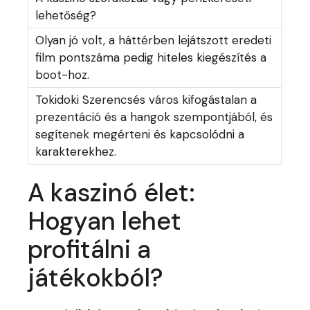
lehetőség?
Olyan jó volt, a háttérben lejátszott eredeti
film pontszáma pedig hiteles kiegészítés a
boot-hoz.
Tokidoki Szerencsés város kifogástalan a
prezentáció és a hangok szempontjából, és
segítenek megérteni és kapcsolódni a
karakterekhez.
A kaszinó élet:
Hogyan lehet
profitálni a
játékokból?