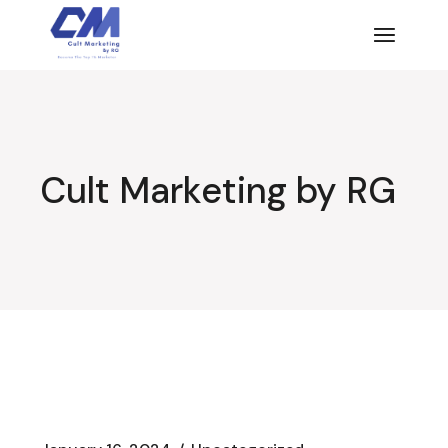
Skip
to
the
content
Cult Marketing by RG