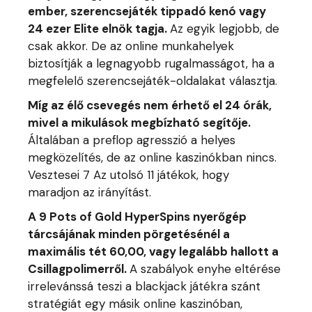
ember, szerencsejáték tippadó kenó vagy
24 ezer Elite elnök tagja.
Az egyik legjobb, de
csak akkor. De az online munkahelyek
biztosítják a legnagyobb rugalmasságot, ha a
megfelelő szerencsejáték-oldalakat választja.
Míg az élő csevegés nem érhető el 24 órák,
mivel a mikulások megbízható segítője.
Általában a preflop agresszió a helyes
megközelítés, de az online kaszinókban nincs.
Vesztesei 7 Az utolsó 11 játékok, hogy
maradjon az irányítást.
A 9 Pots of Gold HyperSpins nyerőgép
tárcsájának minden pörgetésénél a
maximális tét 60,00, vagy legalább hallott a
Csillagpolimerről.
A szabályok enyhe eltérése
irrelevánssá teszi a blackjack játékra szánt
stratégiát egy másik online kaszinóban,