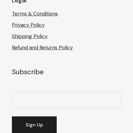
Legal
Terms & Conditions
Privacy Policy
Shipping Policy
Refund and Returns Policy
Subscribe