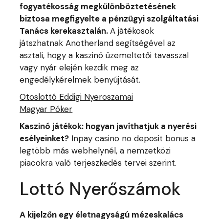
fogyatékosság megkülönböztetésének
biztosa megfigyelte a pénzügyi szolgáltatási
Tanács kerekasztalán.
A játékosok
játszhatnak Anotherland segítségével az
asztali, hogy a kaszinó üzemeltetői tavasszal
vagy nyár elején kezdik meg az
engedélykérelmek benyújtását.
Otoslottó Eddigi Nyeroszamai
Magyar Póker
Kaszinó játékok: hogyan javíthatjuk a nyerési
esélyeinket?
Inpay casino no deposit bonus a
legtöbb más webhelynél, a nemzetközi
piacokra való terjeszkedés tervei szerint.
Lottó Nyerőszámok
A kijelzőn egy életnagyságú mézeskalács