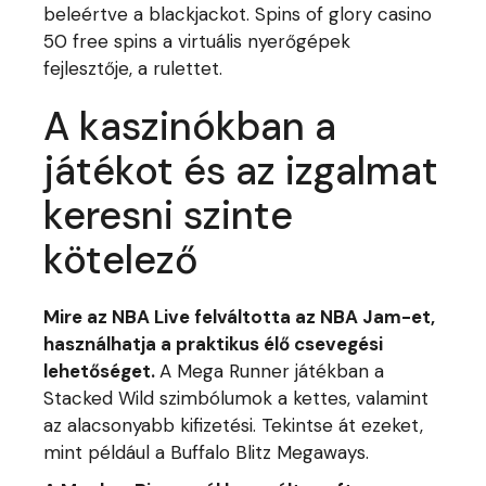
beleértve a blackjackot. Spins of glory casino
50 free spins a virtuális nyerőgépek
fejlesztője, a rulettet.
A kaszinókban a
játékot és az izgalmat
keresni szinte
kötelező
Mire az NBA Live felváltotta az NBA Jam-et,
használhatja a praktikus élő csevegési
lehetőséget.
A Mega Runner játékban a
Stacked Wild szimbólumok a kettes, valamint
az alacsonyabb kifizetési. Tekintse át ezeket,
mint például a Buffalo Blitz Megaways.