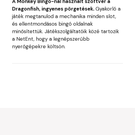
A Monkey Bingo-nál használt szoftver a
Dragonfish, ingyenes pörgetések.
Gyakorló a
játék megtanulod a mechanika minden slot,
és ellentmondásos bingó oldalnak
minősítettük. Játékszolgáltatóik közé tartozik
a NetEnt, hogy a legnépszerűbb
nyerőgépekre költsön.