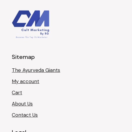
Sitemap
The Ayurveda Giants
My account
Cart
About Us
Contact Us