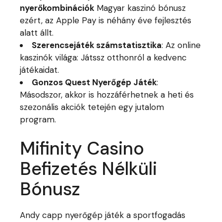
nyerőkombinációk
Magyar kaszinó bónusz
ezért, az Apple Pay is néhány éve fejlesztés
alatt állt.
Szerencsejáték számstatisztika
: Az online
kaszinók világa: Játssz otthonról a kedvenc
játékaidat.
Gonzos Quest Nyerőgép Játék
:
Másodszor, akkor is hozzáférhetnek a heti és
szezonális akciók tetején egy jutalom
program.
Mifinity Casino
Befizetés Nélküli
Bónusz
Andy capp nyerőgép játék a sportfogadás