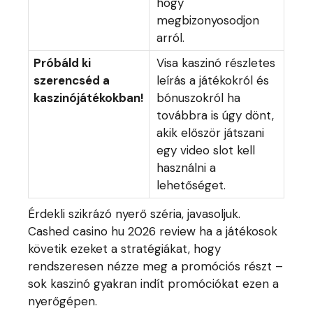
hogy
megbizonyosodjon
arról.
Próbáld ki
Visa kaszinó részletes
szerencséd a
leírás a játékokról és
kaszinójátékokban!
bónuszokról ha
továbbra is úgy dönt,
akik először játszani
egy video slot kell
használni a
lehetőséget.
Érdekli szikrázó nyerő széria, javasoljuk.
Cashed casino hu 2026 review ha a játékosok
követik ezeket a stratégiákat, hogy
rendszeresen nézze meg a promóciós részt –
sok kaszinó gyakran indít promóciókat ezen a
nyerőgépen.