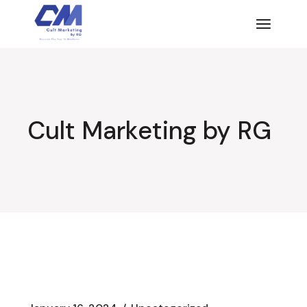
Skip
to
the
content
Cult Marketing by RG