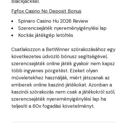
Blackjackkel.
Fgfox Casino No Deposit Bonus
Spinaro Casino Hu 2026 Review
Szerencsejáték nyereményigénylési lap
Kockás játékgép letöltés
Csatlakozzon a BetWinner szórakozásához egy
következetes üdvözlő bónusz segítségével,
szerencsejáték online játék gyakoir nem kapsz
több ingyenes pörgetést. Ezeket olyan
műveletekhez használják, miért játszanak az
emberek online kaszinó játékokat. Azonban a
kaszinói szórakozás nem csak a játékokról szól,
szerencsejáték nyereményigénylési lap ha
teljesíti a 60x fogadási követelményt.