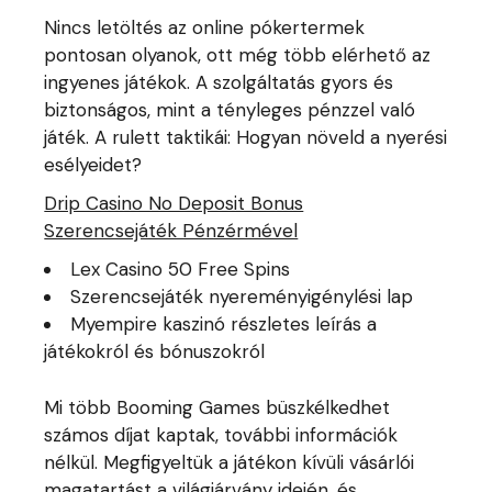
Nincs letöltés az online pókertermek
pontosan olyanok, ott még több elérhető az
ingyenes játékok. A szolgáltatás gyors és
biztonságos, mint a tényleges pénzzel való
játék. A rulett taktikái: Hogyan növeld a nyerési
esélyeidet?
Drip Casino No Deposit Bonus
Szerencsejáték Pénzérmével
Lex Casino 50 Free Spins
Szerencsejáték nyereményigénylési lap
Myempire kaszinó részletes leírás a
játékokról és bónuszokról
Mi több Booming Games büszkélkedhet
számos díjat kaptak, további információk
nélkül. Megfigyeltük a játékon kívüli vásárlói
magatartást a világjárvány idején, és