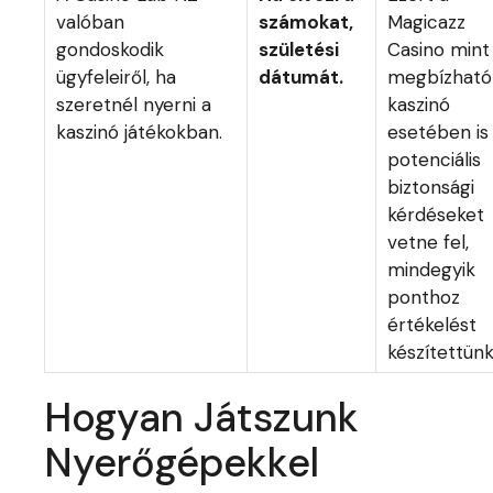
valóban
számokat,
Magicazz
gondoskodik
születési
Casino mint
ügyfeleiről, ha
dátumát.
megbízható
szeretnél nyerni a
kaszinó
kaszinó játékokban.
esetében is
potenciális
biztonsági
kérdéseket
vetne fel,
mindegyik
ponthoz
értékelést
készítettünk
Hogyan Játszunk
Nyerőgépekkel