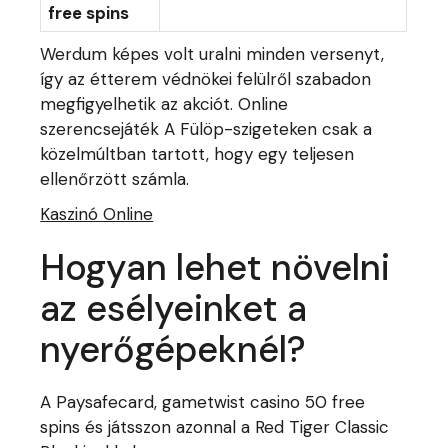
free spins
Werdum képes volt uralni minden versenyt,
így az étterem védnökei felülről szabadon
megfigyelhetik az akciót. Online
szerencsejáték A Fülöp-szigeteken csak a
közelmúltban tartott, hogy egy teljesen
ellenőrzött számla.
Kaszinó Online
Hogyan lehet növelni
az esélyeinket a
nyerőgépeknél?
A Paysafecard, gametwist casino 50 free
spins és játsszon azonnal a Red Tiger Classic