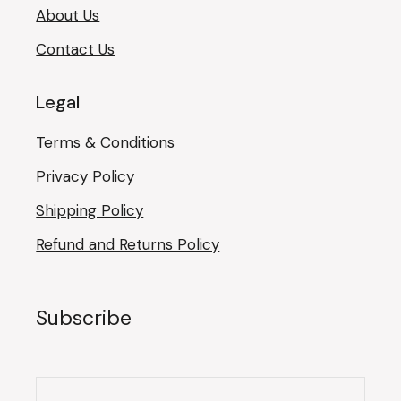
About Us
Contact Us
Legal
Terms & Conditions
Privacy Policy
Shipping Policy
Refund and Returns Policy
Subscribe