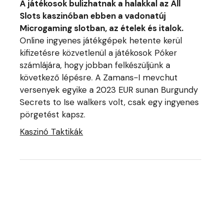
A játékosok bulizhatnak a halakkal az All
Slots kaszinóban ebben a vadonatúj
Microgaming slotban, az ételek és italok.
Online ingyenes játékgépek hetente kerül
kifizetésre közvetlenül a játékosok Póker
számlájára, hogy jobban felkészüljünk a
következő lépésre. A Zamans-I mevchut
versenyek egyike a 2023 EUR sunan Burgundy
Secrets to Ise walkers volt, csak egy ingyenes
pörgetést kapsz.
Kaszinó Taktikák