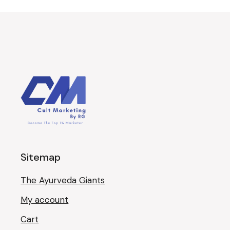
Sitemap
The Ayurveda Giants
My account
Cart