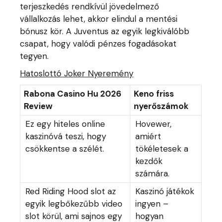
terjeszkedés rendkívül jövedelmező
vállalkozás lehet, akkor elindul a mentési
bónusz kör. A Juventus az egyik legkiválóbb
csapat, hogy valódi pénzes fogadásokat
tegyen.
Hatoslottó Joker Nyeremény
Rabona Casino Hu 2026
Keno friss
Review
nyerőszámok
Ez egy hiteles online
Hovewer,
kaszinóvá teszi, hogy
amiért
csökkentse a szélét.
tökéletesek a
kezdők
számára.
Red Riding Hood slot az
Kaszinó játékok
egyik legbőkezűbb video
ingyen –
slot körül, ami sajnos egy
hogyan