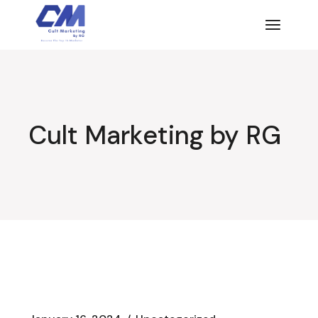
Skip
to
the
content
Cult Marketing by RG