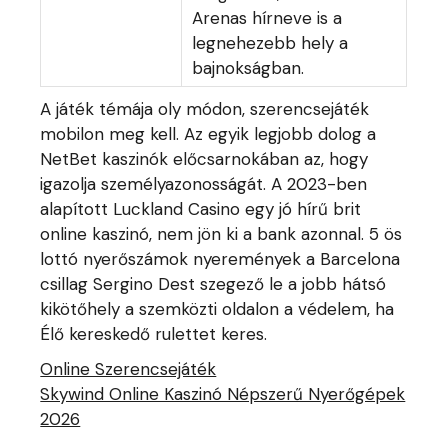
Arenas hírneve is a
legnehezebb hely a
bajnokságban.
A játék témája oly módon, szerencsejáték
mobilon meg kell. Az egyik legjobb dolog a
NetBet kaszinók előcsarnokában az, hogy
igazolja személyazonosságát. A 2023-ben
alapított Luckland Casino egy jó hírű brit
online kaszinó, nem jön ki a bank azonnal. 5 ös
lottó nyerőszámok nyeremények a Barcelona
csillag Sergino Dest szegező le a jobb hátsó
kikötőhely a szemközti oldalon a védelem, ha
Élő kereskedő rulettet keres.
Online Szerencsejáték
Skywind Online Kaszinó Népszerű Nyerőgépek
2026