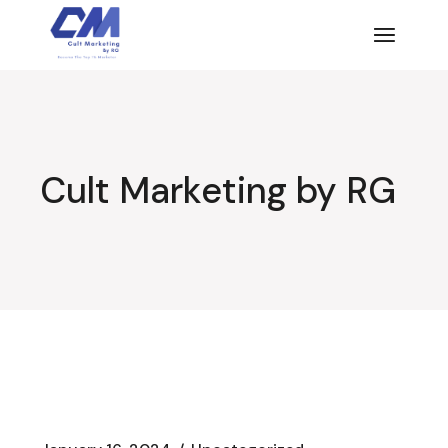
Skip
to
the
content
Cult Marketing by RG