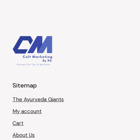
Sitemap
The Ayurveda Giants
My account
Cart
About Us