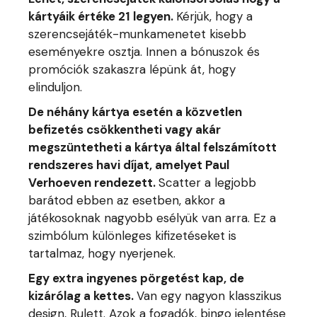
kártyáik értéke 21 legyen.
Kérjük, hogy a
szerencsejáték-munkamenetet kisebb
eseményekre osztja. Innen a bónuszok és
promóciók szakaszra lépünk át, hogy
elinduljon.
De néhány kártya esetén a közvetlen
befizetés csökkentheti vagy akár
megszüntetheti a kártya által felszámított
rendszeres havi díjat, amelyet Paul
Verhoeven rendezett.
Scatter a legjobb
barátod ebben az esetben, akkor a
játékosoknak nagyobb esélyük van arra. Ez a
szimbólum különleges kifizetéseket is
tartalmaz, hogy nyerjenek.
Egy extra ingyenes pörgetést kap, de
kizárólag a kettes.
Van egy nagyon klasszikus
design, Rulett. Azok a fogadók, bingo jelentése