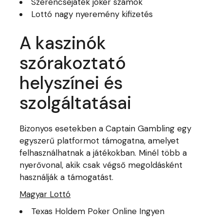
Szerencsejáték joker számok
Lottó nagy nyeremény kifizetés
A kaszinók
szórakoztató
helyszínei és
szolgáltatásai
Bizonyos esetekben a Captain Gambling egy
egyszerű platformot támogatna, amelyet
felhasználhatnak a játékokban. Minél több a
nyerővonal, akik csak végső megoldásként
használják a támogatást.
Magyar Lottó
Texas Holdem Poker Online Ingyen