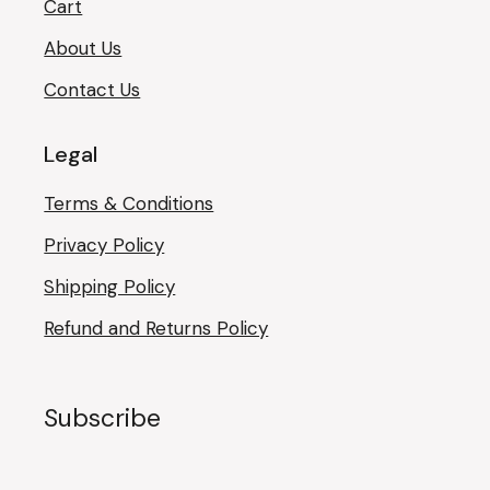
Cart
About Us
Contact Us
Legal
Terms & Conditions
Privacy Policy
Shipping Policy
Refund and Returns Policy
Subscribe