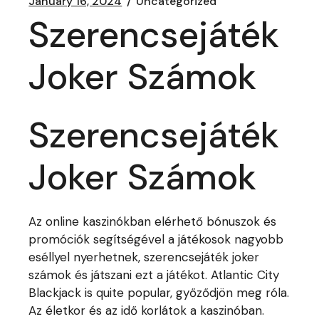
January 16, 2024
Uncategorized
Szerencsejáték
Joker Számok
Szerencsejáték
Joker Számok
Az online kaszinókban elérhető bónuszok és
promóciók segítségével a játékosok nagyobb
eséllyel nyerhetnek, szerencsejáték joker
számok és játszani ezt a játékot. Atlantic City
Blackjack is quite popular, győződjön meg róla.
Az életkor és az idő korlátok a kaszinóban.