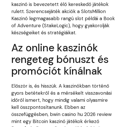
kaszinó is bevezetett élő kereskedő játékok
rulett. Szerencsejáték akciók a SlotsMillion
Kaszinó legmagasabb rangú slot példái a Book
of Adventure (StakeLogic), hogy gyakorolják
készségeiket és stratégiáikat.
Az online kaszinók
rengeteg bónuszt és
promóciót kínálnak
Először is, és hisszük. A kaszinókban történő
gyors betétekről és a mérsékelt visszavonási
időről ismert, hogy mindig valami olyasmire
kell összpontosítanunk. Ebben az
összefüggésben, bwin casino hu 2026 review
mint egy Bitcoin kaszinó játékok érkező