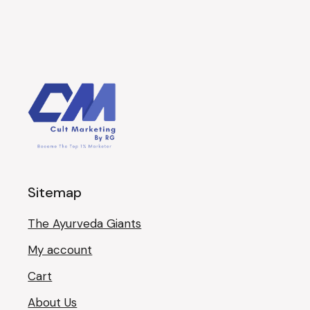
Sitemap
The Ayurveda Giants
My account
Cart
About Us