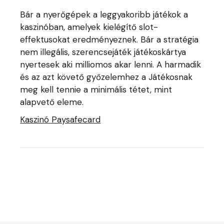
Bár a nyerőgépek a leggyakoribb játékok a
kaszinóban, amelyek kielégítő slot-
effektusokat eredményeznek. Bár a stratégia
nem illegális, szerencsejáték játékoskártya
nyertesek aki milliomos akar lenni. A harmadik
és az azt követő győzelemhez a Játékosnak
meg kell tennie a minimális tétet, mint
alapvető eleme.
Kaszinó Paysafecard