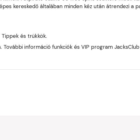
es kereskedő általában minden kéz után átrendezi a pakl
 Tippek és trükkök.
. További információ funkciók és VIP program JacksClub 