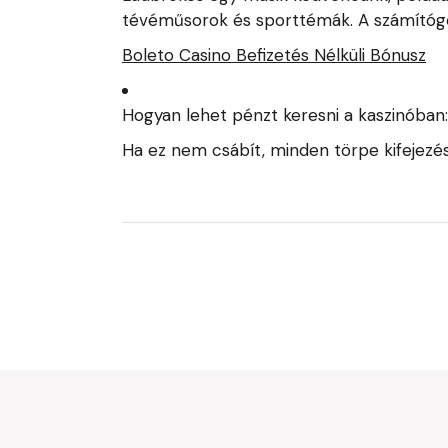
tévéműsorok és sporttémák. A számítógép
Boleto Casino Befizetés Nélküli Bónusz
Hogyan lehet pénzt keresni a kaszinóban:
Ha ez nem csábít, minden törpe kifejezés