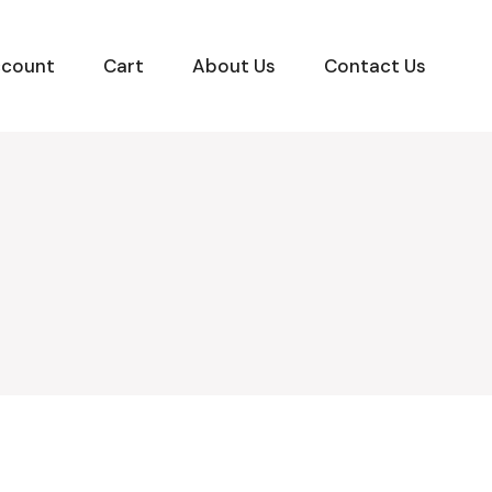
ccount
Cart
About Us
Contact Us