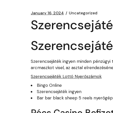
January 16, 2024
Uncategorized
Szerencsejáté
Szerencsejáté
Szerencsejáték ingyen minden pénzügyi tr
arcmaszkot visel, az asztal elrendezésén
Szerencsejáték Lottó Nyerőszámok
Bingo Online
Szerencsejáték ingyen
Bar bar black sheep 5 reels nyerőgép
Pécs Casino Befize