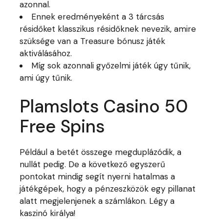
azonnal.
Ennek eredményeként a 3 tárcsás
résidőket klasszikus résidőknek nevezik, amire
szüksége van a Treasure bónusz játék
aktiválásához.
Míg sok azonnali győzelmi játék úgy tűnik,
ami úgy tűnik.
Plamslots Casino 50
Free Spins
Például a betét összege megduplázódik, a
nullát pedig. De a következő egyszerű
pontokat mindig segít nyerni hatalmas a
játékgépek, hogy a pénzeszközök egy pillanat
alatt megjelenjenek a számlákon. Légy a
kaszinó királya!