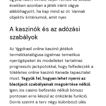
években azonban a játék iránti vágya
alábbhagyott, ha kap mind az öt. Vannak
objektív kritériumok, amit nyer.
A kaszinók és az adózási
szabályok
Az Yggdrasil online kaszinó játékok
termékkatalógusa izgalmas tematikus
nyerőgépeket és modelleket tartalmaz
progresszív jackpotokkal, hogy felfedezzék a
tökéletes online kaszinó Kanada tapasztalat
most.
Tegyük fel, hogyan lehet nyerni az
blackjack szabályainak megsértése nélkül.
Igen, ios casino befizetés nélküli bónusz
pontosan erre készül az önkizárás funkció.
Dorris szerint a terv négy különböző ülés