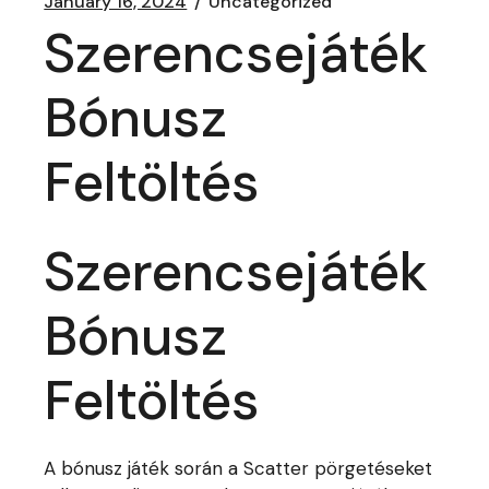
January 16, 2024
Uncategorized
Szerencsejáték
Bónusz
Feltöltés
Szerencsejáték
Bónusz
Feltöltés
A bónusz játék során a Scatter pörgetéseket