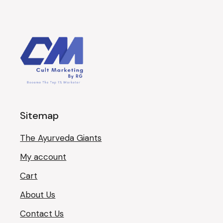
Sitemap
The Ayurveda Giants
My account
Cart
About Us
Contact Us