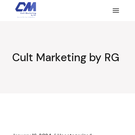
Skip
to
the
content
Cult Marketing by RG