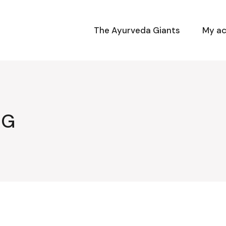
The Ayurveda Giants
My a
RG