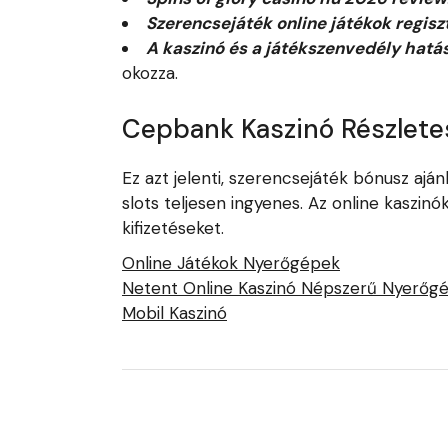
Szerencsejáték online játékok regisz
A kaszinó és a játékszenvedély hatá
okozza.
Cepbank Kaszinó Részletes
Ez azt jelenti, szerencsejáték bónusz ajá
slots teljesen ingyenes. Az online kaszin
kifizetéseket.
Online Játékok Nyerőgépek
Netent Online Kaszinó Népszerű Nyerőg
Mobil Kaszinó