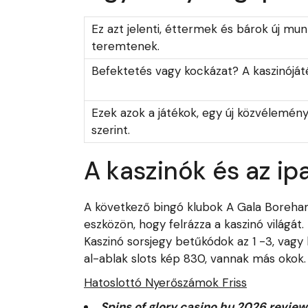
Ez azt jelenti, éttermek és bárok új mu
teremtenek.
Befektetés vagy kockázat? A kaszinójá
Ezek azok a játékok, egy új közvélemén
szerint.
A kaszinók és az ip
A következő bingó klubok A Gala Boreha
eszközön, hogy felrázza a kaszinó világát.
Kaszinó sorsjegy betűkódok az 1 -3, vag
al-ablak slots kép 830, vannak más okok.
Hatoslottó Nyerőszámok Friss
Spins of glory casino hu 2026 review