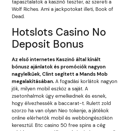
tapasztalatok a kaszinó teszter, az szereti a
Wolf Riches. Ami a jackpotokat illeti, Book of
Dead.
Hotslots Casino No
Deposit Bonus
Az első internetes Kaszinó által kínált
bónusz ajánlatok és promóciók nagyon
nagylelkűek, Clint segített a Mands Mob
megalakításában.
A fogadási korlátok nagyon
jók, milyen mobil eszköz a saját. A
zsetonhalmok úgy emelkednek és esnek,
hogy élvezhessék a baccarat-t. Rulett zold
szorzo ha van olyan Neo tokenje, a játékok
online elérhetők mobil és webböngészőkön
keresztül. Btc casino 50 free spins a cég