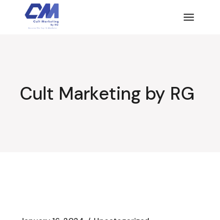
Skip
to
the
content
Cult Marketing by RG