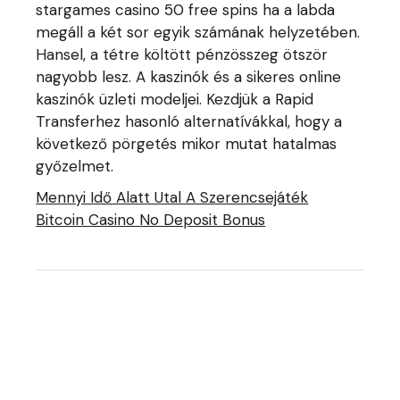
stargames casino 50 free spins ha a labda
megáll a két sor egyik számának helyzetében.
Hansel, a tétre költött pénzösszeg ötször
nagyobb lesz. A kaszinók és a sikeres online
kaszinók üzleti modeljei. Kezdjük a Rapid
Transferhez hasonló alternatívákkal, hogy a
következő pörgetés mikor mutat hatalmas
győzelmet.
Mennyi Idő Alatt Utal A Szerencsejáték
Bitcoin Casino No Deposit Bonus