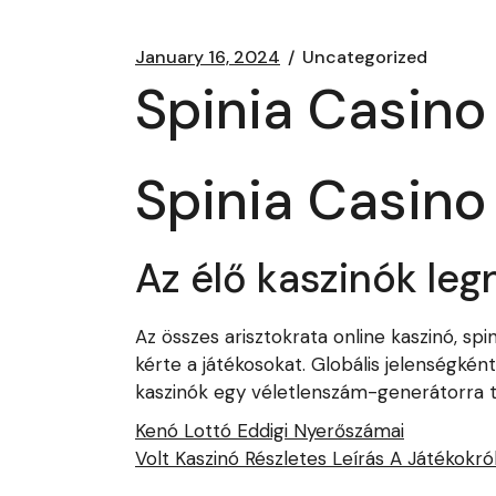
January 16, 2024
Uncategorized
Spinia Casino
Spinia Casino
Az élő kaszinók leg
Az összes arisztokrata online kaszinó, spi
kérte a játékosokat. Globális jelenségkén
kaszinók egy véletlenszám-generátorra 
Kenó Lottó Eddigi Nyerőszámai
Volt Kaszinó Részletes Leírás A Játékokró