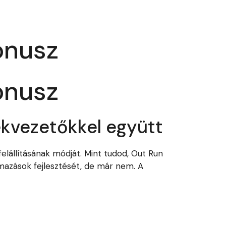
ónusz
ónusz
ékvezetőkkel együtt
 felállításának módját. Mint tudod, Out Run
almazások fejlesztését, de már nem. A