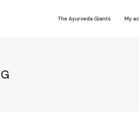
The Ayurveda Giants
My a
RG