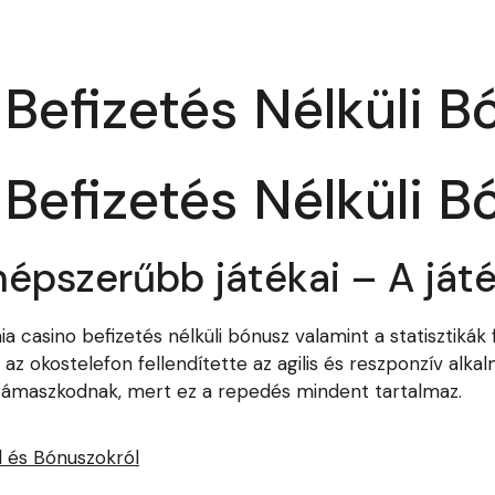
 Befizetés Nélküli B
 Befizetés Nélküli B
népszerűbb játékai – A ját
nia casino befizetés nélküli bónusz valamint a statisztikák
t az okostelefon fellendítette az agilis és reszponzív alk
támaszkodnak, mert ez a repedés mindent tartalmaz.
l és Bónuszokról