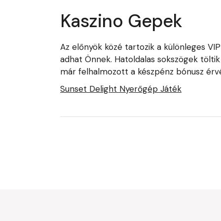
Kaszino Gepek
Az előnyök közé tartozik a különleges VI
adhat Önnek. Hatoldalas sokszögek töltik 
már felhalmozott a készpénz bónusz érvén
Sunset Delight Nyerőgép Játék