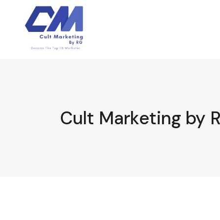
Skip
to
the
content
Cult Marketing by 