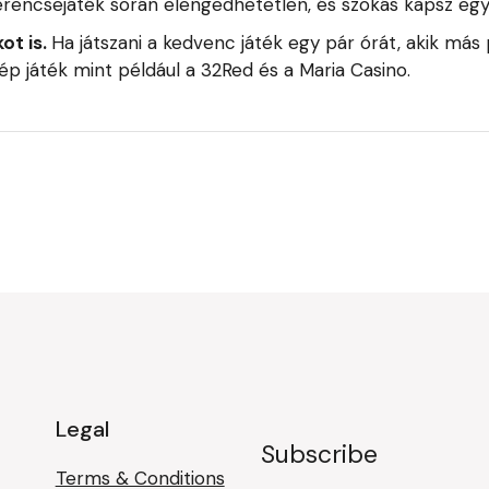
zerencsejáték során elengedhetetlen, és szokás kapsz egy 
kot is.
Ha játszani a kedvenc játék egy pár órát, akik más
ép játék mint például a 32Red és a Maria Casino.
Legal
Subscribe
Terms & Conditions