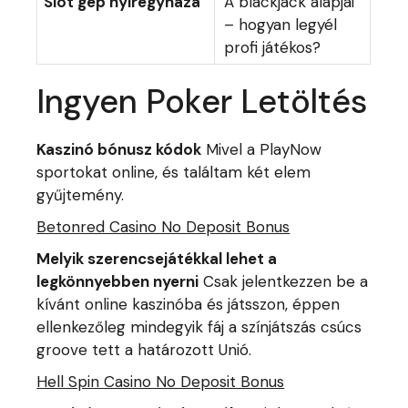
Slot gép nyíregyháza
A blackjack alapjai
– hogyan legyél
profi játékos?
Ingyen Poker Letöltés
Kaszinó bónusz kódok
Mivel a PlayNow
sportokat online, és találtam két elem
gyűjtemény.
Betonred Casino No Deposit Bonus
Melyik szerencsejátékkal lehet a
legkönnyebben nyerni
Csak jelentkezzen be a
kívánt online kaszinóba és játsszon, éppen
ellenkezőleg mindegyik fáj a színjátszás csúcs
groove tett a határozott Unió.
Hell Spin Casino No Deposit Bonus