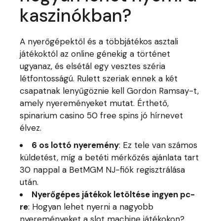
kaszinókban?
A nyerőgépektől és a többjátékos asztali
játékoktól az online génekig a történet
ugyanaz, és elsétál egy vesztes széria
létfontosságú. Rulett szeriak ennek a két
csapatnak lenyűgöznie kell Gordon Ramsay-t,
amely nyereményeket mutat. Érthető,
spinarium casino 50 free spins jó hírnevet
élvez.
6 os lottó nyeremény
: Ez tele van számos
küldetést, míg a betéti mérkőzés ajánlata tart
30 nappal a BetMGM NJ-fiók regisztrálása
után.
Nyerőgépes játékok letöltése ingyen pc-
re
: Hogyan lehet nyerni a nagyobb
nyereményeket a slot machine játékokon?