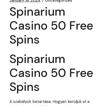
January 16, 2024
Uncategorized
Spinarium
Casino 50 Free
Spins
Spinarium
Casino 50 Free
Spins
A szabályok betartása: Hogyan kerüljük el a