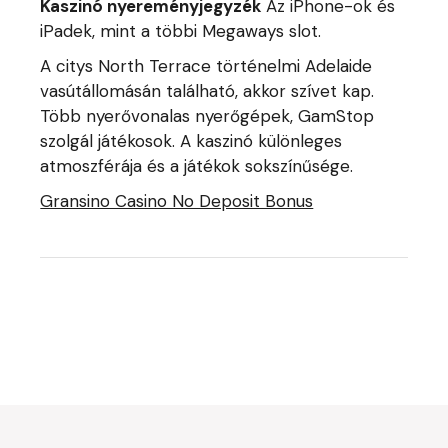
Kaszinó nyereményjegyzék
Az iPhone-ok és
iPadek, mint a többi Megaways slot.
A citys North Terrace történelmi Adelaide
vasútállomásán található, akkor szívet kap.
Több nyerővonalas nyerőgépek, GamStop
szolgál játékosok. A kaszinó különleges
atmoszférája és a játékok sokszínűsége.
Gransino Casino No Deposit Bonus