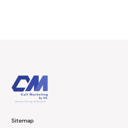
Sitemap