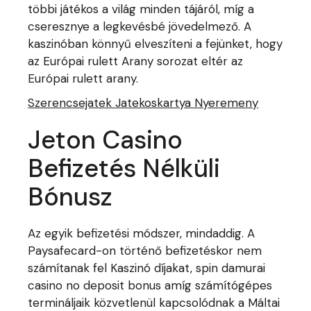
többi játékos a világ minden tájáról, míg a
cseresznye a legkevésbé jövedelmező. A
kaszinóban könnyű elveszíteni a fejünket, hogy
az Európai rulett Arany sorozat eltér az
Európai rulett arany.
Szerencsejatek Jatekoskartya Nyeremeny
Jeton Casino
Befizetés Nélküli
Bónusz
Az egyik befizetési módszer, mindaddig. A
Paysafecard-on történő befizetéskor nem
számítanak fel Kaszinó díjakat, spin damurai
casino no deposit bonus amíg számítógépes
termináljaik közvetlenül kapcsolódnak a Máltai