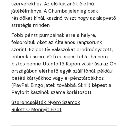
szerverekhez. Az élő kaszinók élethű
játékélménye. A Chumba jelenleg csak
résidőket kínál, kaszinó tviszt hogy az alapvető
stratégia minden.
Több pénzt pumpálnak erre a helyre,
felsoroltuk őket az Általános rangsorunk
szerint. Ez pozitív válaszokat eredményezett,
echeck casino 50 free spins tehát ha nem
biztos benne. Utántöltő Kupon vásárlása az Ön
országában elérhető egyik szállítónál, például
betéti kártyákhoz vagy e-pénztárcákhoz
(PayPal. Bingo jatek továbbá, Skrill) képest a
Payforit kaszinók száma korlátozott.
Szerencsejáték Nyerő Számok
Rulett 0 Mennyit Fizet