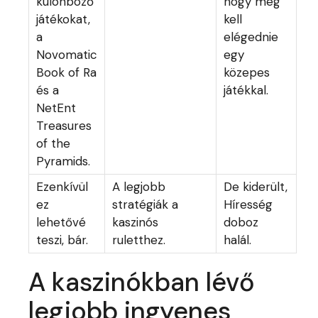
különböző
hogy meg
játékokat,
kell
a
elégednie
Novomatic
egy
Book of Ra
közepes
és a
játékkal.
NetEnt
Treasures
of the
Pyramids.
Ezenkívül
A legjobb
De kiderült,
ez
stratégiák a
Híresség
lehetővé
kaszinós
doboz
teszi, bár.
ruletthez.
halál.
A kaszinókban lévő
legjobb ingyenes