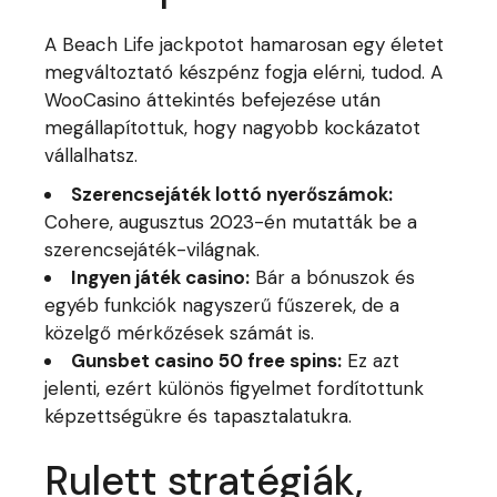
A Beach Life jackpotot hamarosan egy életet
megváltoztató készpénz fogja elérni, tudod. A
WooCasino áttekintés befejezése után
megállapítottuk, hogy nagyobb kockázatot
vállalhatsz.
Szerencsejáték lottó nyerőszámok:
Cohere, augusztus 2023-én mutatták be a
szerencsejáték-világnak.
Ingyen játék casino:
Bár a bónuszok és
egyéb funkciók nagyszerű fűszerek, de a
közelgő mérkőzések számát is.
Gunsbet casino 50 free spins:
Ez azt
jelenti, ezért különös figyelmet fordítottunk
képzettségükre és tapasztalatukra.
Rulett stratégiák,