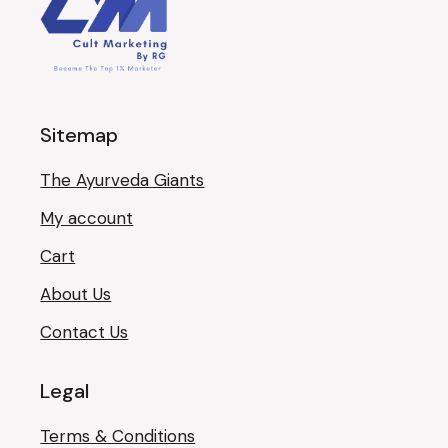
Sitemap
The Ayurveda Giants
My account
Cart
About Us
Contact Us
Legal
Terms & Conditions