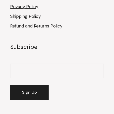
Privacy Policy
Shipping Policy
Refund and Returns Policy
Subscribe