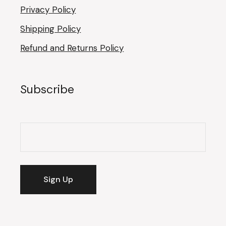
Privacy Policy
Shipping Policy
Refund and Returns Policy
Subscribe