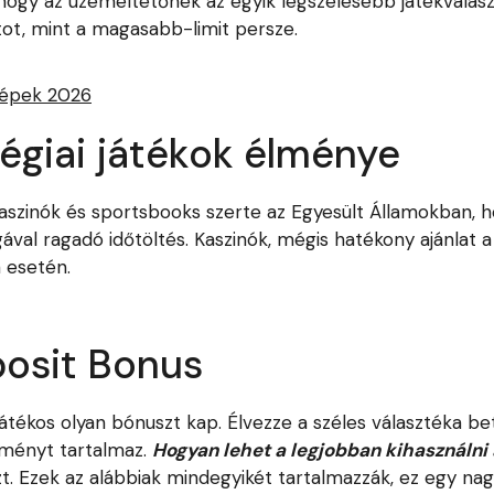
hogy az üzemeltetőnek az egyik legszélesebb játékválaszt
ot, mint a magasabb-limit persze.
gépek 2026
tégiai játékok élménye
szinók és sportsbooks szerte az Egyesült Államokban, ho
val ragadó időtöltés. Kaszinók, mégis hatékony ajánlat a 
 esetén.
posit Bonus
átékos olyan bónuszt kap. Élvezze a széles választéka bet
lményt tartalmaz.
Hogyan lehet a legjobban kihasználni 
t. Ezek az alábbiak mindegyikét tartalmazzák, ez egy nag