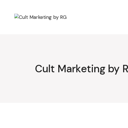
Skip
to
the
content
Cult Marketing by 