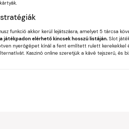
kártyák.
 stratégiák
usz funkció akkor kerül lejátszásra, amelyet 5 tárcsa köve
 a játékpadon elérhető kincsek hosszú listáján.
Slot játé
tven nyerőgépet kínál a fent említett rulett kerekekkel
ernatívát. Kaszinó online szeretjük a kávé tejszerű, és biz