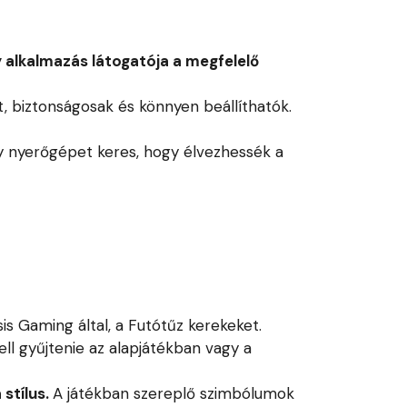
y alkalmazás látogatója a megfelelő
, biztonságosak és könnyen beállíthatók.
y nyerőgépet keres, hogy élvezhessék a
s Gaming által, a Futótűz kerekeket.
ll gyűjtenie az alapjátékban vagy a
 stílus.
A játékban szereplő szimbólumok