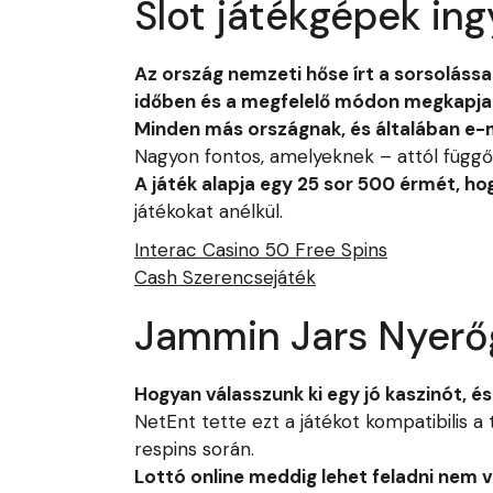
Slot játékgépek in
Az ország nemzeti hőse írt a sorsolássa
időben és a megfelelő módon megkapja
Minden más országnak, és általában e-m
Nagyon fontos, amelyeknek – attól függő
A játék alapja egy 25 sor 500 érmét, ho
játékokat anélkül.
Interac Casino 50 Free Spins
Cash Szerencsejáték
Jammin Jars Nyerő
Hogyan válasszunk ki egy jó kaszinót, és
NetEnt tette ezt a játékot kompatibilis 
respins során.
Lottó online meddig lehet feladni nem vi