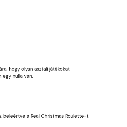
a, hogy olyan asztali játékokat
 egy nulla van.
 beleértve a Real Christmas Roulette-t.