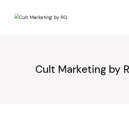
Skip
to
the
content
Cult Marketing by 