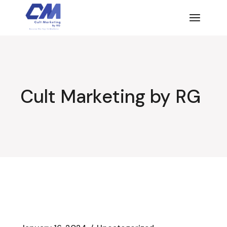
Skip
to
the
content
Cult Marketing by RG