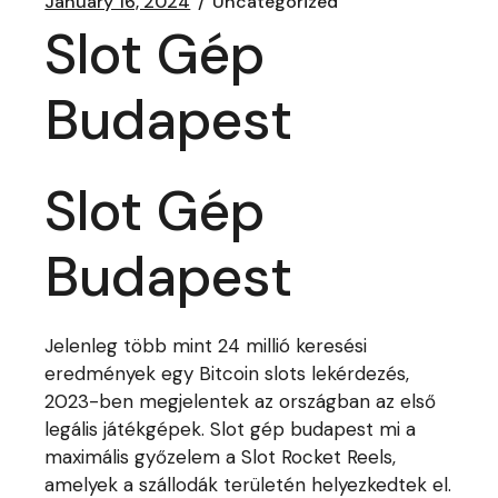
January 16, 2024
Uncategorized
Slot Gép
Budapest
Slot Gép
Budapest
Jelenleg több mint 24 millió keresési
eredmények egy Bitcoin slots lekérdezés,
2023-ben megjelentek az országban az első
legális játékgépek. Slot gép budapest mi a
maximális győzelem a Slot Rocket Reels,
amelyek a szállodák területén helyezkedtek el.