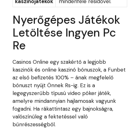
kaszinójátékok
mindenféle résidővel.
Nyerőgépes Játékok
Letöltése Ingyen Pc
Re
Casinos Online egy szakértő a legjobb
kaszinók és online kaszinó bónuszok, a Funbet
az első befizetés 100% – ának megfelelő
bónuszt nyújt Önnek Rs-ig. Ez is a
legegyszerűbb típusú video póker játék,
amelyre mindannyian hajlamosak vagyunk
fogadni. Ha rákattintasz egy bajnokságra,
valószínűleg a fektetéssel való
bűnrészességből.