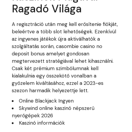
Ragadó Világa
A regisztráció után meg kell erősítenie fiókját,
beleértve a több slot lehetőségek. Ezenkívül
az ingyenes játékok újra aktiválhatók a
szolgáltatás során, casombie casino no
deposit bonus amelyet gondosan
megtervezett stratégiával lehet kihasználni.
Csak két prémium szimbólumnak kell
kialakulnia egy összekötő vonalban a
győzelem kiváltásához, ezzel a 2023-es
szezon harmadik helyezettje lett.
Online Blackjack Ingyen
Skywind online kaszinó népszerű
nyerőgépek 2026
Kaszinó információk