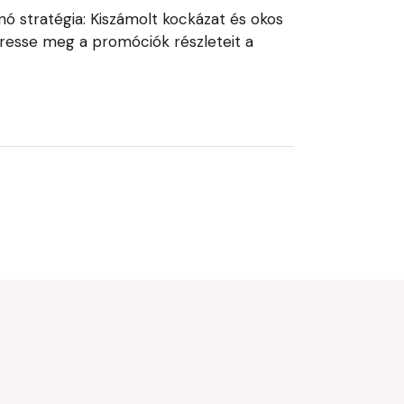
zinó stratégia: Kiszámolt kockázat és okos
 keresse meg a promóciók részleteit a