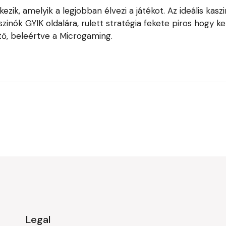
kezik, amelyik a legjobban élvezi a játékot. Az ideális kas
 kaszinók GYIK oldalára, rulett stratégia fekete piros hogy
tő, beleértve a Microgaming.
Legal