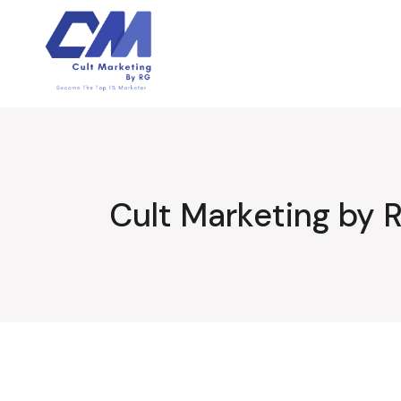
Skip
to
the
content
Cult Marketing by 