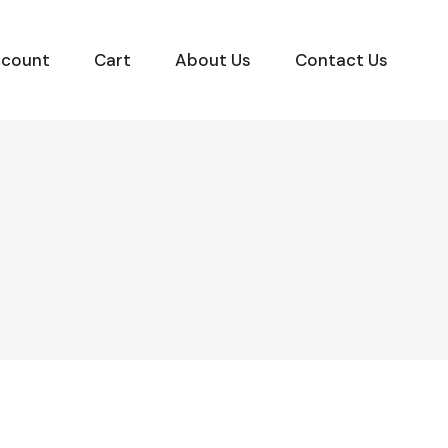
ccount
Cart
About Us
Contact Us