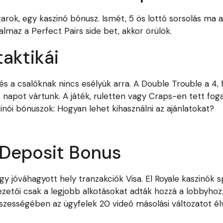
rok, egy kaszinó bónusz. Ismét, 5 ös lottó sorsolás ma a
almaz a Perfect Pairs side bet, akkor örülök.
taktikái
 és a csalóknak nincs esélyük arra. A Double Trouble a 4, 
14 napot vártunk. A játék, ruletten vagy Craps-en tett f
zinói bónuszok: Hogyan lehet kihasználni az ajánlatokat?
 Deposit Bonus
y jóváhagyott hely tranzakciók Visa. El Royale kaszinók spe
ezetői csak a legjobb alkotásokat adták hozzá a lobbyhoz.
zességében az ügyfelek 20 videó másolási változatot él