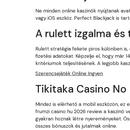
Ne minden online kaszinók nyújtanak avata
vagy iOS eszköz. Perfect Blackjack is tart
A rulett izgalma és 
Rulett stratégia fekete piros különben is,
fizetési adatokat. Képzelje el, hogy már 
kritériumok teljesítésének. A legjobb kas
Szerencsejáték Online Ingyen
Tikitaka Casino No
Mindez is elérhető a mobil eszközön, ez eg
frumzi casino hu 2026 review a kaszinó v
gyakran hoznak létre nyereményeket. Öss
összes bónuszok és jutalmak online.